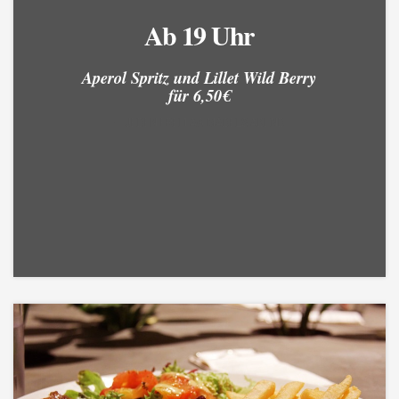
Donnerstag -
son eröffnet
Ab 19 Uhr
Aperol Spritz und Lillet Wild Berry
Schnitzeltag
unsere N°1
für 6,50€
JEDEN FREITAG MÄDELS ABEND
Wildschweinburger mit
Jedes Schnitzel 15€
Kartoffelwedges - 14,90€