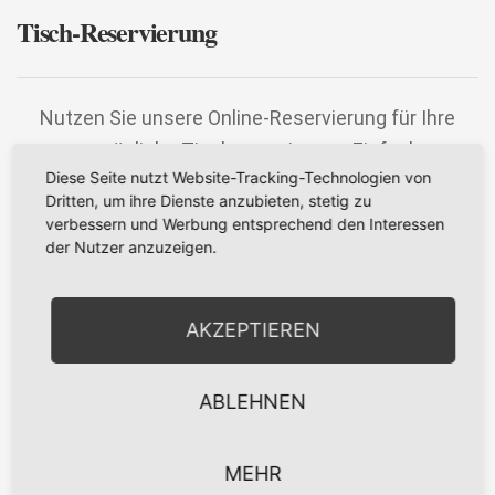
Tisch-Reservierung
Nutzen Sie unsere Online-Reservierung für Ihre
persönliche Tischreservierung. Einfach,
Diese Seite nutzt Website-Tracking-Technologien von
unkompliziert und schnell.
Dritten, um ihre Dienste anzubieten, stetig zu
verbessern und Werbung entsprechend den Interessen
Sie erhalten sofort eine Bestätigungs-Email mit Ihrer
der Nutzer anzuzeigen.
Buchungsnummer.
AKZEPTIEREN
Verschenken Sie unser Restaurant... ...einfach per
Gutschein!
ABLEHNEN
Schnell, bequem und direkt online bei unserem Gutscheinpartner
Yovite.com.
Die Vorteile Ihrer Online-Bestellung: Der Gutscheinversand erfolgt
MEHR
per E-Mail, Post, Fax oder SMS.